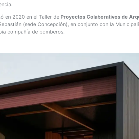
encia.
nó en 2020 en el Taller de
Proyectos Colaborativos de Arqu
ebastián (sede Concepción), en conjunto con la Municipal
opia compañía de bomberos.