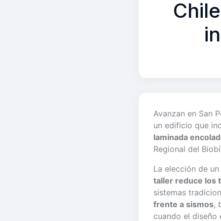
Chil
i
Avanzan en San Pe
un edificio que i
laminada encolad
Regional del Biob
La elección de un 
taller reduce los
sistemas tradicio
frente a sismos
,
cuando el diseño 