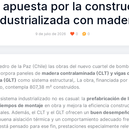
e apuesta por la constru
ndustrializada con made
9 de julio de 2026
0
0
dro de la Paz (Chile) las obras del nuevo cuartel de bomb
ncorpora paneles de
madera contralaminada (CLT) y vigas
a (GLT)
como sistema estructural,. La obra, financiada por
ío, contempla 807,38 m² construidos.
sistema industrializado no es casual: la
prefabricación de 
 tiempos de montaje
en obra y mejora la eficiencia construc
nales. Además, el CLT y el GLT ofrecen un
buen desempeño 
 buena aislación térmica y un comportamiento adecuado fre
está pensado para ese fin, prestaciones especialmente rel