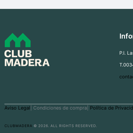
Inf
P.I. L
T.003
conta
Aviso Legal
| Condiciones de compra|
Política de Privaci
CLUBMADERA
© 2026. ALL RIGHTS RESERVED.