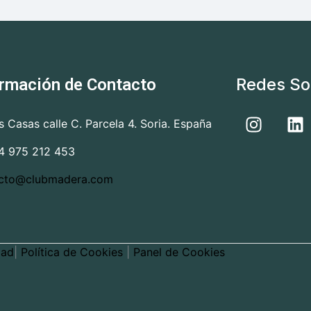
Redes So
ormación de Contacto
as Casas calle C. Parcela 4. Soria. España
4 975 212 453
cto@clubmadera.com
dad
|
Política de Cookies
|
Panel de Cookies