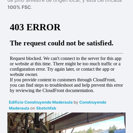
de pino silvestre de origen local, y está certificada
100% FSC
.
Edificio Construyendo Maderaula
by
Construyendo
Maderaula
on
Sketchfab