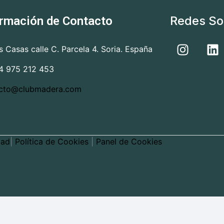
Redes So
ormación de Contacto
as Casas calle C. Parcela 4. Soria. España
4 975 212 453
cto@clubmadera.com
dad
|
Política de Cookies
|
Panel de Cookies