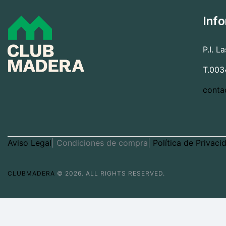
Inf
P.I. L
T.003
conta
Aviso Legal
| Condiciones de compra|
Política de Privaci
CLUBMADERA
© 2026. ALL RIGHTS RESERVED.