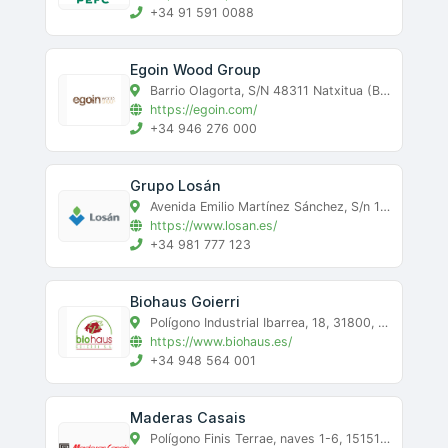
+34 91 591 0088
Egoin Wood Group
Barrio Olagorta, S/N 48311 Natxitua (Bizkaia), Natxitua, bizkaia
https://egoin.com/
+34 946 276 000
Grupo Losán
Avenida Emilio Martínez Sánchez, S/n 15310 Curtis (La Coruña), Curtis, a-coruña
https://www.losan.es/
+34 981 777 123
Biohaus Goierri
Polígono Industrial Ibarrea, 18, 31800, Alsasua (Navarra), Alsasua, navarra
https://www.biohaus.es/
+34 948 564 001
Maderas Casais
Polígono Finis Terrae, naves 1-6, 15151 Cee (La Coruña), Cee, a-coruña