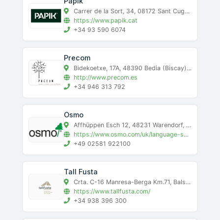
Papik
Carrer de la Sort, 34, 08172 Sant Cugat del Vallès, Barcelona, Sant Cugat del Vallès, barcelona
https://www.papik.cat
+34 93 590 6074
Precom
Bidekoetxe, 17A, 48390 Bedia (Biscay), Bedia, bizkaia
http://www.precom.es
+34 946 313 792
Osmo
Affhüppen Esch 12, 48231 Warendorf, ALEMANIA, Warendorf, alemania
https://www.osmo.com/uk/language-selection/
+49 02581 922100
Tall Fusta
Crta. C-16 Manresa-Berga Km.71, Balsareny, Barcelona, 08660, Balsareny, barcelona
https://www.tallfusta.com/
+34 938 396 300