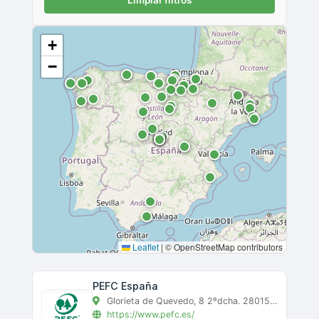
Limpiar filtros
+
−
Leaflet
|
© OpenStreetMap contributors
PEFC España
Glorieta de Quevedo, 8 2ºdcha. 28015 MADRID, Madrid, madrid
https://www.pefc.es/