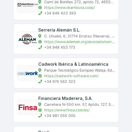
Camí de Bonilles 272, aptdo 72, 46500 Sagunt (Valencia), Sagunto, valencia
https://www.okambuva.coop/
+34 649 423 393
Serrería Alemán S.L.
C. Utselei, 6, 31714 Erratzu (Navarra), Erratzu, navarra
https://www.ademan.org/asociado/serreria-aleman-s-l/
+34 948 453 173
Cadwork Ibérica & Latinoamérica
Parque Tecnológico Europeo Walqa, Edificio de Servicios Generales, Ctra. Zaragoza N 330a, km 566, 22197 Cuarte (Huesca), Cuarte, huesca
https://cadwork-software.com/
+34 974 562 323
Financiera Maderera, S.A.
Carretera N-550 km. 57, Aptdo. 127, Santiago de Compostela, a-coruña
https://www.finsa.com/es/
+34 981 050 000