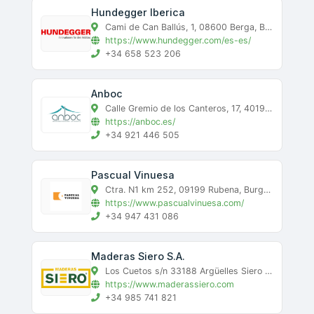
Hundegger Iberica
Cami de Can Ballús, 1, 08600 Berga, Barcelona (España), Berga, barcelona
https://www.hundegger.com/es-es/
+34 658 523 206
Anboc
Calle Gremio de los Canteros, 17, 40195 Hontoria (Segovia), Hontoria, segovia
https://anboc.es/
+34 921 446 505
Pascual Vinuesa
Ctra. N1 km 252, 09199 Rubena, Burgos (España), Rubena, burgos
https://www.pascualvinuesa.com/
+34 947 431 086
Maderas Siero S.A.
Los Cuetos s/n 33188 Argüelles Siero (Asturias), Argüelles Siero, asturias
https://www.maderassiero.com
+34 985 741 821