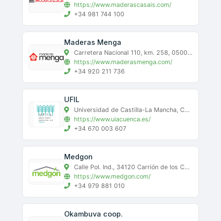
https://www.maderascasais.com/
+34 981 744 100
Maderas Menga
Carretera Nacional 110, km. 258, 05002 Ávila (Ávila), Ávila, ávila
https://www.maderasmenga.com/
+34 920 211 736
UFIL
Universidad de Castilla-La Mancha, Campus Universitario, 16071 (Cuenca), Cuenca, cuenca
https://www.uiacuenca.es/
+34 670 003 607
Medgon
Calle Pol. Ind., 34120 Carrión de los Condes (Palencia), Carrión de los Condes, palencia
https://www.medgon.com/
+34 979 881 010
Okambuva coop.