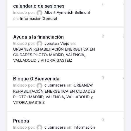
1
1
calendario de sesiones
Iniciado por:
Albert Aymerich Bellmunt
en:
Información General
2
2
Ayuda a la financiación
Iniciado por:
Jonatan Viejo
en:
URBANEW REHABILITACIÓN ENERGÉTICA EN
CIUDADES PILOTO: MADRID, VALENCIA,
VALLADOLID y VITORIA GASTEIZ
3
4
Bloque 0 Bienvenida
Iniciado por:
clubmadera
en:
URBANEW
REHABILITACIÓN ENERGÉTICA EN CIUDADES
PILOTO: MADRID, VALENCIA, VALLADOLID y
VITORIA GASTEIZ
0
1
Prueba
Iniciado por:
clubmadera
en:
Información