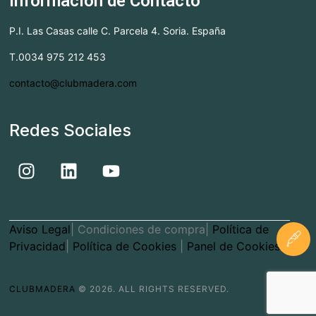
Información de Contacto
P.I. Las Casas calle C. Parcela 4. Soria. España
T.0034 975 212 453
contacto@clubmadera.com
Redes Sociales
Aviso Legal
| Condiciones de compra|
Política de
Privacidad
|
Política de Cookies
|
Panel de Cookies
CLUBMADERA
© 2026. ALL RIGHTS RESERVED.