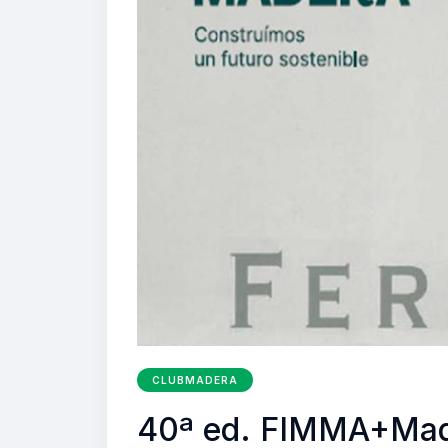
CLUBMADERA
40ª ed. FIMMA+Mader