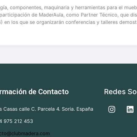
logía, componentes, maquinaria y herramientas para el muebl
a participación de MaderAula, como Partner Técnico, que d
n los que se organizarán conferencias y talleres demostr
Redes So
ormación de Contacto
as Casas calle C. Parcela 4. Soria. España
4 975 212 453
cto@clubmadera.com