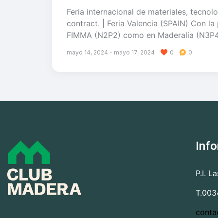
Feria internacional de materiales, tecno
contract. | Feria Valencia (SPAIN) Con l
FIMMA (N2P2) como en Maderalia (N3P4) e
mayo 14, 2024
-
mayo 17, 2024
0
0
Inf
P.I. L
T.003
conta