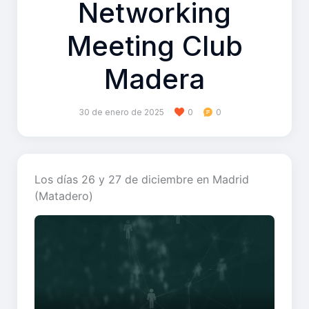
Networking
Meeting Club
Madera
30 de enero de 2025
0
0
Los días 26 y 27 de diciembre en Madrid
(Matadero)