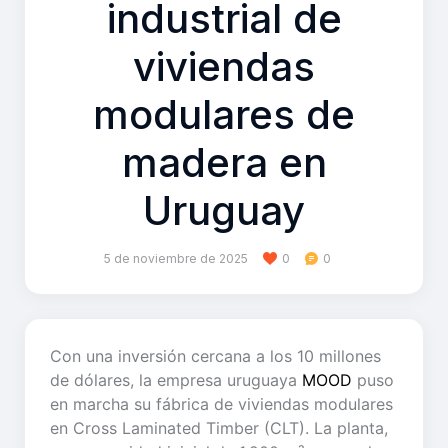
industrial de
viviendas
modulares de
madera en
Uruguay
5 de noviembre de 2025
0
0
Con una inversión cercana a los 10 millones
de dólares, la empresa uruguaya
MOOD
puso
en marcha su fábrica de viviendas modulares
en Cross Laminated Timber (CLT). La planta,