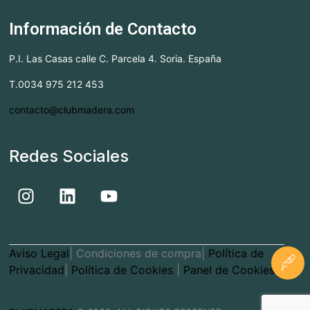
s
ú
t
Información de Contacto
a
s
P.I. Las Casas calle C. Parcela 4. Soria. España
s
q
T.0034 975 212 453
d
u
contacto@clubmadera.com
e
e
E
d
Redes Sociales
v
a
e
n
y
t
v
o
Aviso Legal
| Condiciones de compra|
Política de
i
Privacidad
|
Política de Cookies
|
Panel de Cookies
s