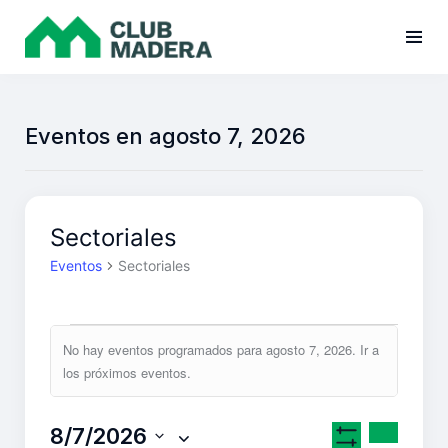
Eventos en agosto 7, 2026
Sectoriales
Eventos
Sectoriales
No hay eventos programados para agosto 7, 2026. Ir a
A
los
próximos eventos
.
v
i
N
N
B
8/7/2026
D
s