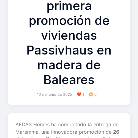
primera
promoción de
viviendas
Passivhaus en
madera de
Baleares
16 de junio de 2025
1
0
AEDAS Homes ha completado la entrega de
Maremma, una innovadora promoción de
26