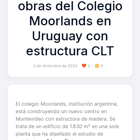
obras del Colegio
Moorlands en
Uruguay con
estructura CLT
3 de diciembre de 2024
0
0
El colegio Moorlands, institución argentina,
está construyendo un nuevo centro en
Montevideo con estructura de madera. Se
trata de un edificio de 1.830 m² en una sola
planta que ha diseñado el estudio de