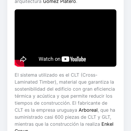
arquitectura
Gómez Platero
.
El sistema utilizado es el CLT (Cross-
Laminated Timber), material que garantiza la
sostenibilidad del edificio con gran eficiencia
térmica y acústica y que permite reducir los
tiempos de construcción. El fabricante de
CLT es la empresa uruguaya
Arboreal
, que ha
suministrado casi 600 piezas de CLT y GLT,
mientras que la construcción la realiza
Enkel