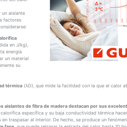
r un aislante
s factores
onsiderarse:
lorífica
ida en J/kg),
ta energía
r un material
umente su
ad térmica
(λD), que mide la facilidad con la que el calor at
os aislantes de fibra de madera destacan por sus excele
calorífica específica y su baja conductividad térmica hacen
s en traspasar al interior. De hecho, se produce un fenóm
e fase
, que puede retrasar la entrada del calor hasta 10 ho