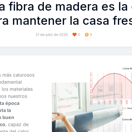
a fibra de madera es la
ra mantener la casa fre
21 de julio de 2025
0
0
s más calurosos
undamental
 los materiales
mos nuestros
ta época
ta la
n buen
ico
, capaz de
nte del calor