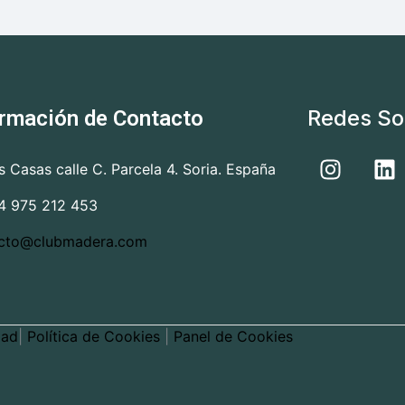
Redes So
ormación de Contacto
as Casas calle C. Parcela 4. Soria. España
4 975 212 453
cto@clubmadera.com
dad
|
Política de Cookies
|
Panel de Cookies