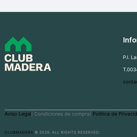
Inf
P.I. L
T.003
conta
Aviso Legal
| Condiciones de compra|
Política de Privaci
CLUBMADERA
© 2026. ALL RIGHTS RESERVED.