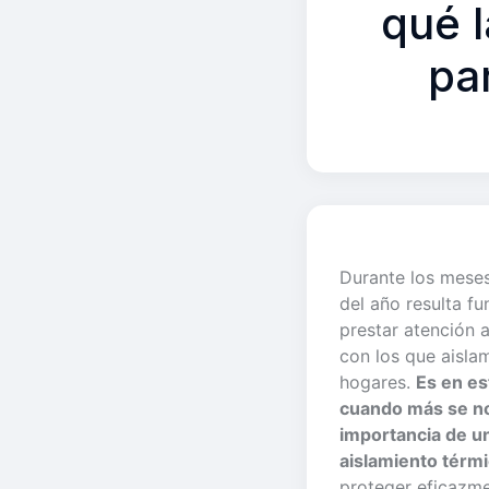
qué l
pa
Durante los mese
del año resulta f
prestar atención a
con los que aisla
hogares.
Es en es
cuando más se no
importancia de u
aislamiento térm
proteger eficazme