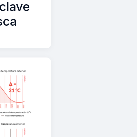
 clave
sca