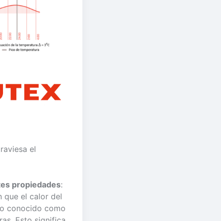
raviesa el
ntes propiedades
:
 que el calor del
eno conocido como
ras. Esto significa