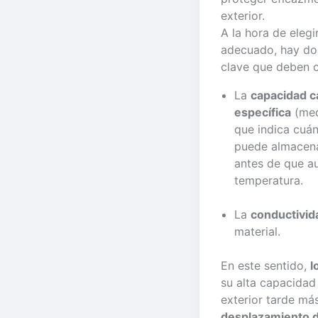
exterior.
A la hora de elegi
adecuado, hay do
clave que deben c
La
capacidad ca
específica
(med
que indica cuán
puede almacena
antes de que a
temperatura.
La
conductivid
material.
En este sentido,
l
su alta capacidad 
exterior tarde má
desplazamiento d