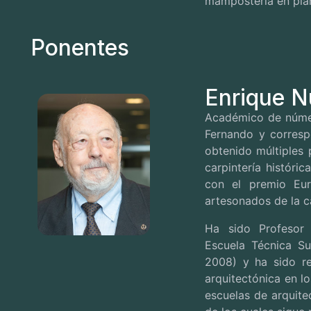
mampostería en plan
Ponentes
Enrique N
Académico de númer
Fernando y corresp
obtenido múltiples 
carpintería históri
con el premio Eur
artesonados de la ca
Ha sido Profesor
Escuela Técnica Su
2008) y ha sido re
arquitectónica en l
escuelas de arquite