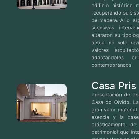
edificio histórico 
recuperando su sist
de madera. A lo larg
sucesivas interv
alteraron su tipolo
actual no solo rev
valores arquite
adaptándolos c
contemporáneos.
Casa Pris
Presentación de dos
Casa do Olvido.
La
gran valor material
esencia y la bas
prácticamente, de
patrimonial que in