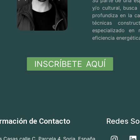
Su parte de una esp
y/o cultural, busca
profundiza en la ca
técnicas constr
especializado en r
eficiencia energétic
INSCRÍBETE AQUÍ
Redes So
ormación de Contacto
as Casas calle C. Parcela 4. Soria. España