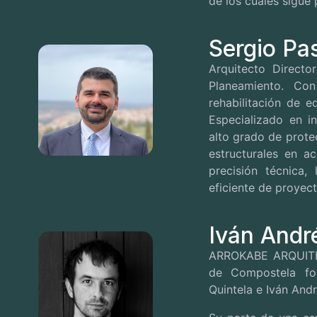
de los cuales sigue 
Sergio Pa
Arquitecto Direct
Planeamiento. C
rehabilitación de e
Especializado en i
alto grado de prote
estructurales en a
precisión técnica,
eficiente de proyec
Iván Andr
ARROKABE ARQUITEC
de Compostela fo
Quintela e Iván And