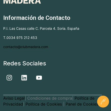
Información de Contacto
P.I. Las Casas calle C. Parcela 4. Soria. España
T.0034 975 212 453
contacto@clubmadera.com
Redes Sociales
Aviso Legal
| Condiciones de compra|
Política de
Privacidad
|
Política de Cookies
|
Panel de Cookies