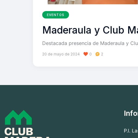
EVENTOS
Maderaula y Club M
Destacada presencia de Maderaula y Cl
20 de mayo de 2024
0
2
Inf
P.I. L