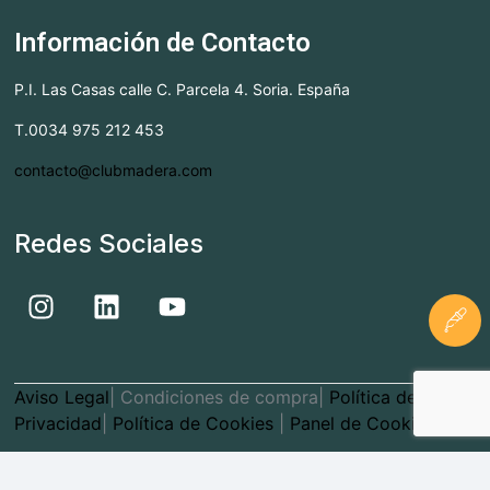
Información de Contacto
P.I. Las Casas calle C. Parcela 4. Soria. España
T.0034 975 212 453
contacto@clubmadera.com
Redes Sociales
Aviso Legal
| Condiciones de compra|
Política de
Privacidad
|
Política de Cookies
|
Panel de Cookies
CLUBMADERA
© 2026. ALL RIGHTS RESERVED.