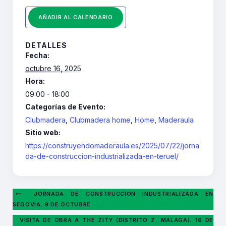
AÑADIR AL CALENDARIO
DETALLES
Fecha:
octubre 16, 2025
Hora:
09:00 - 18:00
Categorías de Evento:
Clubmadera
,
Clubmadera home
,
Home
,
Maderaula
Sitio web:
https://construyendomaderaula.es/2025/07/22/jorna
da-de-construccion-industrializada-en-teruel/
JORNADA DE CONSTRUCCIÓN INDUSTRIALIZADA EN
SEGOVIA. 9 DE OCTUBRE
VISITA DE OBRA A THE ZITY (DISTRITO Z, MÁLAGA). 16 DE