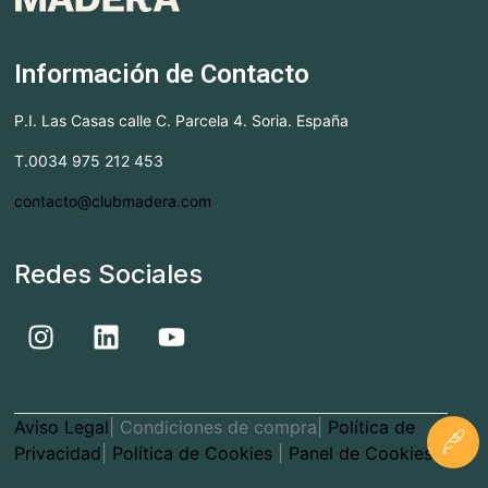
Información de Contacto
P.I. Las Casas calle C. Parcela 4. Soria. España
T.0034 975 212 453
contacto@clubmadera.com
Redes Sociales
Aviso Legal
| Condiciones de compra|
Política de
Privacidad
|
Política de Cookies
|
Panel de Cookies