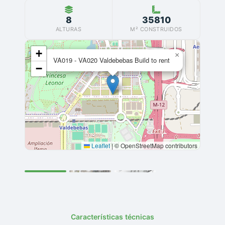
8
35810
ALTURAS
M² CONSTRUIDOS
+
×
VA019 - VA020 Valdebebas Build to rent
−
Leaflet
|
© OpenStreetMap contributors
Características técnicas