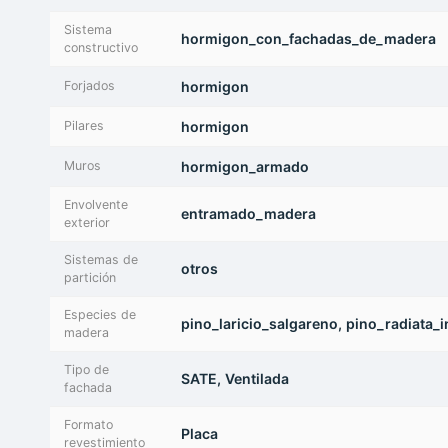
Sistema
hormigon_con_fachadas_de_madera
constructivo
Forjados
hormigon
Pilares
hormigon
Muros
hormigon_armado
Envolvente
entramado_madera
exterior
Sistemas de
otros
partición
Especies de
pino_laricio_salgareno, pino_radiata_
madera
Tipo de
SATE, Ventilada
fachada
Formato
Placa
revestimiento