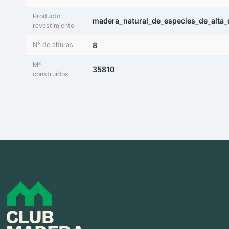
Producto
madera_natural_de_especies_de_alta_d
revestimiento
Nº de alturas
8
M²
35810
construidos