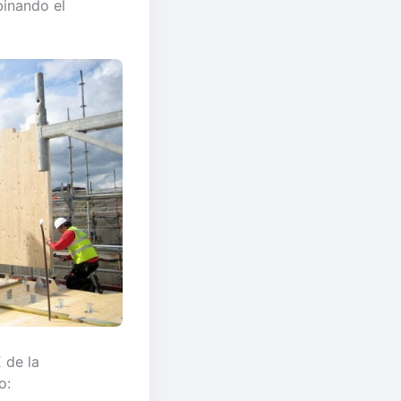
binando el
 de la
o: