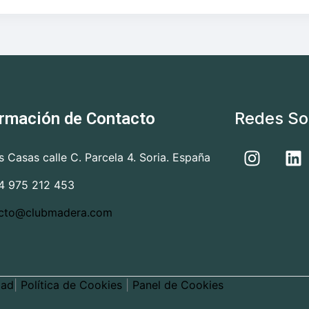
Redes So
ormación de Contacto
as Casas calle C. Parcela 4. Soria. España
4 975 212 453
cto@clubmadera.com
dad
|
Política de Cookies
|
Panel de Cookies