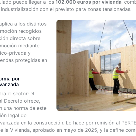
ulado puede llegar a los
102.000 euros por vivienda
, com
ndustrialización con el previsto para zonas tensionadas.
aplica a los distintos
omoción recogidos
ción directa sobre
romoción mediante
ico-privada y
iendas protegidas en
norma por
 avanzada
ra el sector: el
al Decreto ofrece,
en una norma de este
ión legal de
 avanzada en la construcción. Lo hace por remisión al PERTE
 de la Vivienda, aprobado en mayo de 2025, y la define com