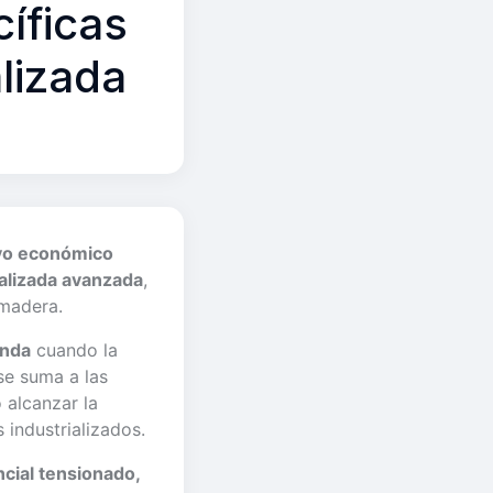
íficas
alizada
ivo económico
ializada avanzada
,
 madera.
enda
cuando la
se suma a las
 alcanzar la
industrializados.
cial tensionado,