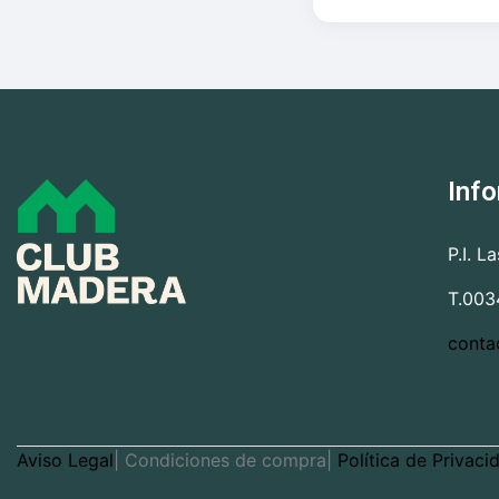
Inf
P.I. L
T.003
conta
Aviso Legal
| Condiciones de compra|
Política de Privaci