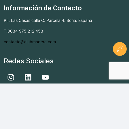
Información de Contacto
P.I. Las Casas calle C. Parcela 4. Soria. España
T.0034 975 212 453
contacto@clubmadera.com
Redes Sociales
Aviso Legal
| Condiciones de compra|
Política de
Privacidad
|
Política de Cookies
|
Panel de Cookies
CLUBMADERA
© 2026. ALL RIGHTS RESERVED.