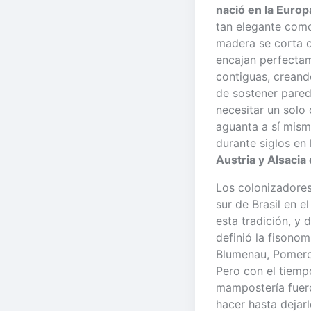
nació en la Euro
tan elegante como
madera se corta c
encajan perfectam
contiguas, creand
de sostener pared
necesitar un solo 
aguanta a sí mis
durante siglos en 
Austria y Alsacia
Los colonizadores
sur de Brasil en e
esta tradición, y
definió la fisono
Blumenau, Pomero
Pero con el tiemp
mampostería fuer
hacer hasta deja