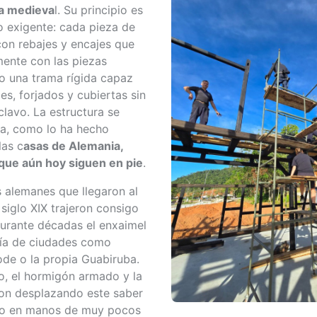
pa medieva
l. Su principio es
 exigente: cada pieza de
on rebajes y encajes que
ente con las piezas
o una trama rígida capaz
es, forjados y cubiertas sin
clavo. La estructura se
ma, como lo ha hecho
las c
asas de Alemania,
 que aún hoy siguen en pie
.
 alemanes que llegaron al
l siglo XIX trajeron consigo
 durante décadas el enxaimel
mía de ciudades como
de o la propia Guabiruba.
o, el hormigón armado y la
on desplazando este saber
rlo en manos de muy pocos