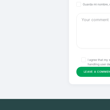
Guarda mi nombre, 
I agree that my 
handling user da