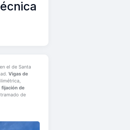
técnica
 en el de Santa
dad.
Vigas de
limétrica,
 fijación de
entramado de