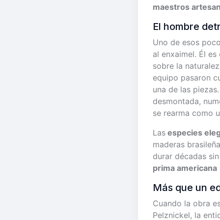
maestros artesa
El hombre det
Uno de esos poc
al enxaimel. Él e
sobre la naturalez
equipo pasaron cu
una de las piezas
desmontada, numer
se rearma como u
Las
especies eleg
maderas brasileñas
durar décadas sin
prima americana
Más que un edi
Cuando la obra es
Pelznickel, la ent