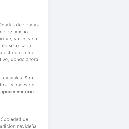
écadas dedicadas
jo dice mucho
arque, Volles y su
o en seco cada
a estructura fue
tivo, donde ahora
 casuales. Son
ctos, capaces de
ropea y materia
a Sociedad del
radición navideña