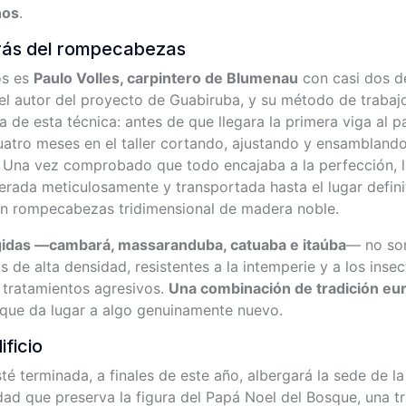
nos
.
rás del rompecabezas
os es
Paulo Volles, carpintero de Blumenau
con casi dos d
s el autor del proyecto de Guabiruba, y su método de traba
a de esta técnica: antes de que llegara la primera viga al p
atro meses en el taller cortando, ajustando y ensambland
. Una vez comprobado que todo encajaba a la perfección, l
ada meticulosamente y transportada hasta el lugar defini
n rompecabezas tridimensional de madera noble.
idas —cambará, massaranduba, catuaba e itaúba
— no son
 de alta densidad, resistentes a la intemperie y a los inse
 tratamientos agresivos.
Una combinación de tradición eu
que da lugar a algo genuinamente nuevo.
ficio
té terminada, a finales de este año, albergará la sede de l
idad que preserva la figura del Papá Noel del Bosque, una t